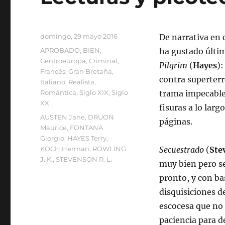
Publicado
domingo, 29 mayo 2016
De narrativa en 
el
Categorías
APROBADO
,
BIEN
,
ha gustado últ
Centroeuropa
,
Criminal
,
Pilgrim
(
Hayes
)
Francés
,
Gran Bretaña
,
contra superterr
Italiano
,
Realista
,
Romántica
,
Siglo XIX
,
Siglo
trama impecable
XX
fisuras a lo larg
Etiquetas
AUSTEN Jane
,
DRUON
páginas.
Maurice
,
FONTANA
Giorgio
,
HAYES Terry
,
KOCH Herman
,
ROWLING
Secuestrado
(
Ste
J. K.
,
STEVENSON R. L.
muy bien pero s
pronto, y con ba
disquisiciones de
escocesa que no
paciencia para d