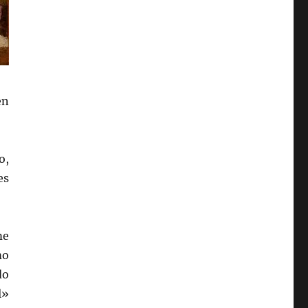
en
o,
es
me
mo
do
l»