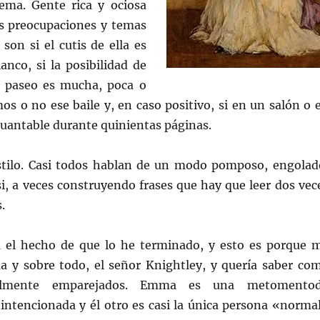
ema. Gente rica y ociosa
es preocupaciones y temas
son si el cutis de ella es
nco, si la posibilidad de
n paseo es mucha, poca o
os o no ese baile y, en caso positivo, si en un salón o 
guantable durante quinientas páginas.
stilo. Casi todos hablan de un modo pomposo, engolad
rsi, a veces construyendo frases que hay que leer dos vec
.
á el hecho de que lo he terminado, y esto es porque 
 y sobre todo, el señor Knightley, y quería saber co
nalmente emparejados. Emma es una metomento
nintencionada y él otro es casi la única persona «norma