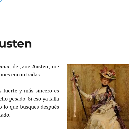
usten
mma
, de Jane
Austen
, me
ones encontradas.
 fuerte y más sincero es
ho pesado. Si eso ya falla
do lo que busques después
tado.