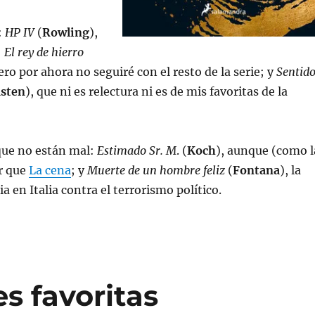
:
HP IV
(
Rowling
),
;
El rey de hierro
pero por ahora no seguiré con el resto de la serie; y
Sentid
sten
), que ni es relectura ni es de mis favoritas de la
ue no están mal:
Estimado Sr. M
. (
Koch
), aunque (como l
r que
La cena
; y
Muerte de un hombre feliz
(
Fontana
), la
cia en Italia contra el terrorismo político.
es favoritas