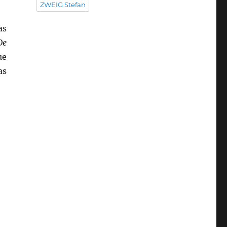
ZWEIG Stefan
as
De
ue
as