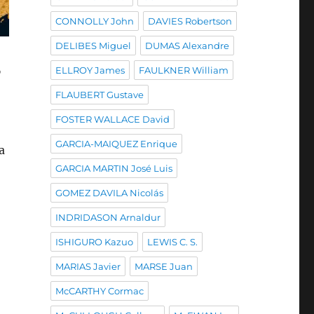
CONNOLLY John
DAVIES Robertson
DELIBES Miguel
DUMAS Alexandre
o
ELLROY James
FAULKNER William
FLAUBERT Gustave
FOSTER WALLACE David
GARCIA-MAIQUEZ Enrique
a
GARCIA MARTIN José Luis
GOMEZ DAVILA Nicolás
INDRIDASON Arnaldur
ISHIGURO Kazuo
LEWIS C. S.
MARIAS Javier
MARSE Juan
McCARTHY Cormac