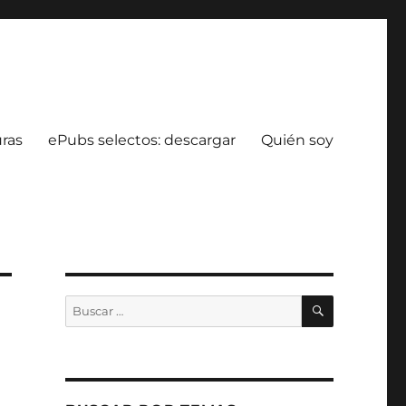
uras
ePubs selectos: descargar
Quién soy
BUSCAR
Buscar
por: