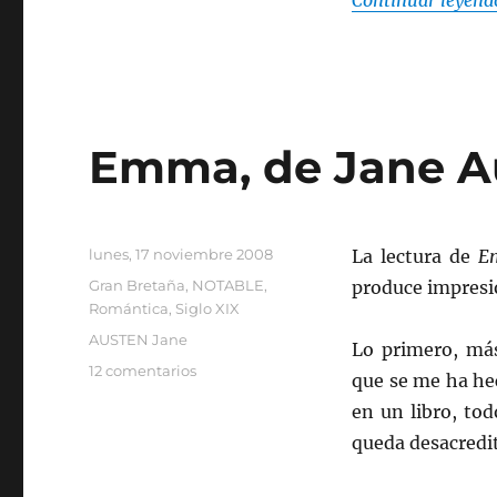
Emma, de Jane A
Publicado
lunes, 17 noviembre 2008
La lectura de
E
el
Categorías
Gran Bretaña
,
NOTABLE
,
produce impresi
Romántica
,
Siglo XIX
Etiquetas
AUSTEN Jane
Lo primero, más
en
12 comentarios
que se me ha hec
Emma,
en un libro, to
de
Jane
queda desacredi
Austen