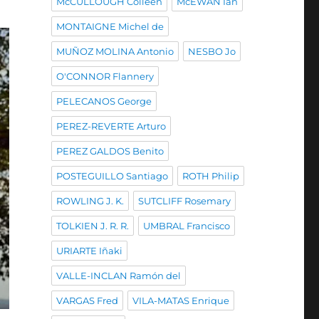
McCULLOUGH Colleen
McEWAN Ian
MONTAIGNE Michel de
MUÑOZ MOLINA Antonio
NESBO Jo
O'CONNOR Flannery
PELECANOS George
PEREZ-REVERTE Arturo
PEREZ GALDOS Benito
POSTEGUILLO Santiago
ROTH Philip
ROWLING J. K.
SUTCLIFF Rosemary
TOLKIEN J. R. R.
UMBRAL Francisco
URIARTE Iñaki
VALLE-INCLAN Ramón del
VARGAS Fred
VILA-MATAS Enrique