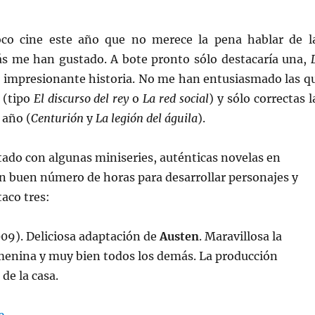
oco cine este año que no merece la pena hablar de l
ás me han gustado. A bote pronto sólo destacaría una,
, impresionante historia. No me han entusiasmado las q
 (tipo
El discurso del rey
o
La red social
) y sólo correctas l
 año (
Centurión
y
La legión del águila
).
utado con algunas miniseries, auténticas novelas en
n buen número de horas para desarrollar personajes y
taco tres:
09). Deliciosa adaptación de
Austen
. Maravillosa la
menina y muy bien todos los demás. La producción
de la casa.
«2011: Mis miniseries favoritas»
o