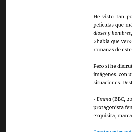
He visto tan p
películas que m
dioses y hombres
«había que ver»
romanas de este
Pero sí he disfr
imágenes, con u
situaciones. Des
• Emma
(BBC, 20
protagonista fe
exquisita, marca 
Continuar leyend