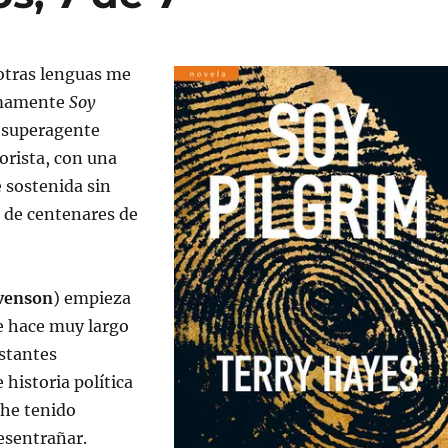
otras lenguas me
imamente
Soy
: superagente
orista, con una
 sostenida sin
o de centenares de
venson
) empieza
e hace muy largo
stantes
 historia política
 he tenido
esentrañar.