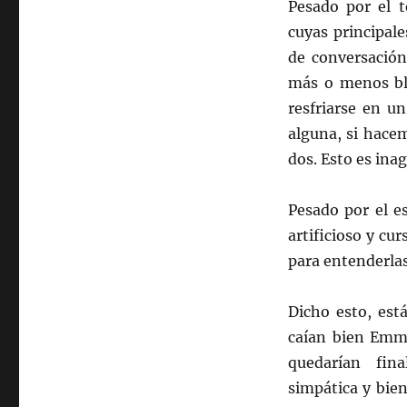
Pesado por el t
cuyas principal
de conversación 
más o menos bla
resfriarse en u
alguna, si hacem
dos. Esto es ina
Pesado por el e
artificioso y cu
para entenderlas
Dicho esto, est
caían bien Emma
quedarían fi
simpática y bie